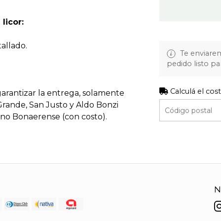
licor:
tallado.
Te enviare
pedido listo pa
Calculá el cos
garantizar la entrega, solamente
Grande, San Justo y Aldo Bonzi
o Bonaerense (con costo).
N