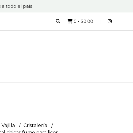
 a todo el país
0
-
$0,00
 Vajilla
Cristalería
tal chicas fume para licor