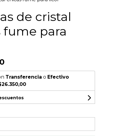
as de cristal
s fume para
00
on
Transferencia
o
Efectivo
$26.350,00
descuentos