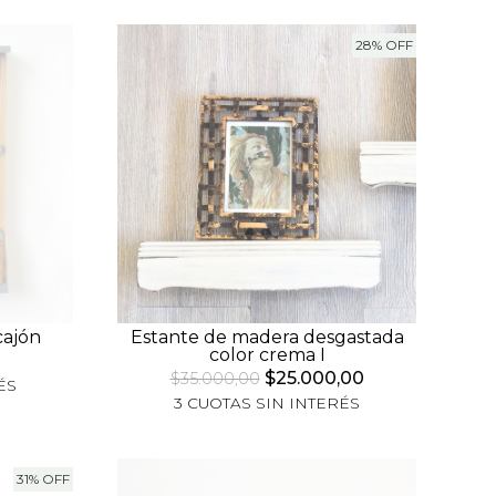
28% OFF
cajón
Estante de madera desgastada
color crema I
$25.000,00
$35.000,00
ÉS
3 CUOTAS SIN INTERÉS
31% OFF