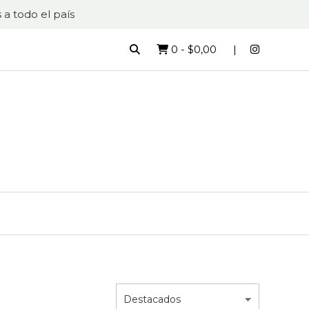
 a todo el país
0
-
$0,00