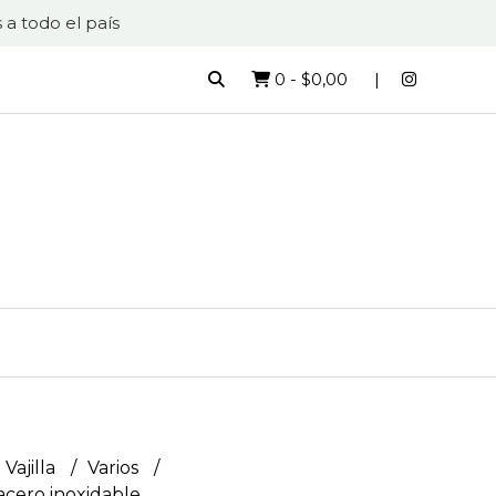
 a todo el país
0
-
$0,00
 Vajilla
Varios
acero inoxidable