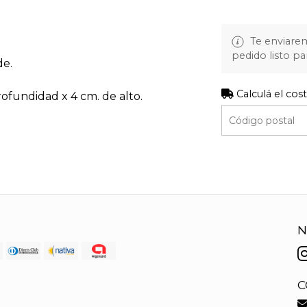
Te enviare
pedido listo pa
de.
Calculá el cos
ofundidad x 4 cm. de alto.
N
C