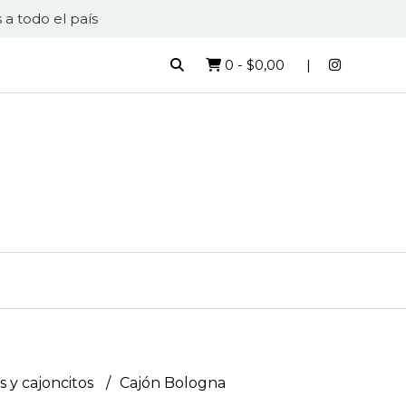
 a todo el país
0
-
$0,00
s y cajoncitos
Cajón Bologna