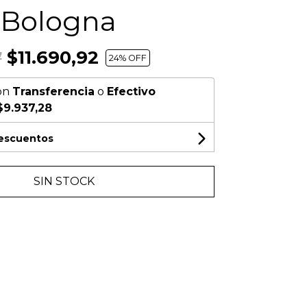
 Bologna
$11.690,92
7
24
% OFF
on
Transferencia
o
Efectivo
$9.937,28
descuentos
SIN STOCK