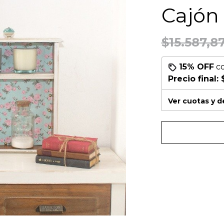
Cajón
$15.587,8
15% OFF
c
Precio final:
Ver cuotas y 