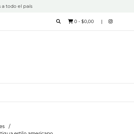
 a todo el país
0
-
$0,00
es
ntigua estilo americano