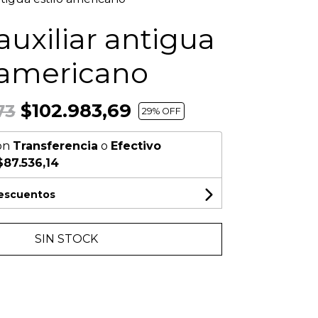
uxiliar antigua
 americano
$102.983,69
73
29
% OFF
on
Transferencia
o
Efectivo
$87.536,14
descuentos
SIN STOCK