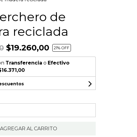
perchero de
a reciclada
$19.260,00
0
21
% OFF
on
Transferencia
o
Efectivo
$16.371,00
descuentos
AGREGAR AL CARRITO