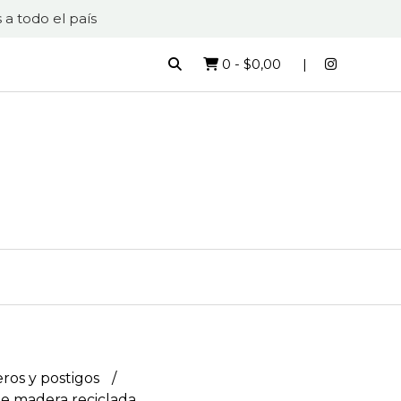
 a todo el país
0
-
$0,00
ros y postigos
de madera reciclada