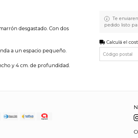
Te enviare
pedido listo pa
 marrón desgastado. Con dos
Calculá el cos
onda a un espacio pequeño.
ancho y 4 cm. de profundidad.
N
C