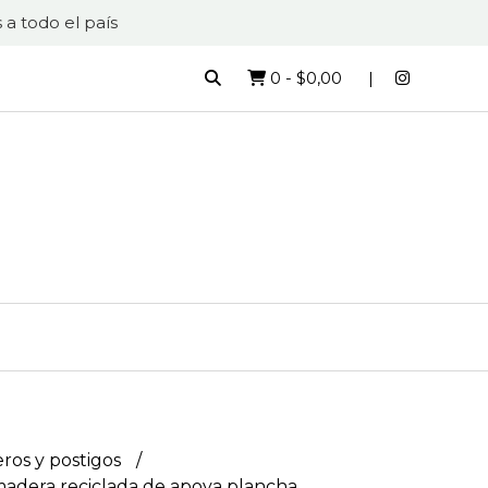
 a todo el país
0
-
$0,00
ros y postigos
madera reciclada de apoya plancha