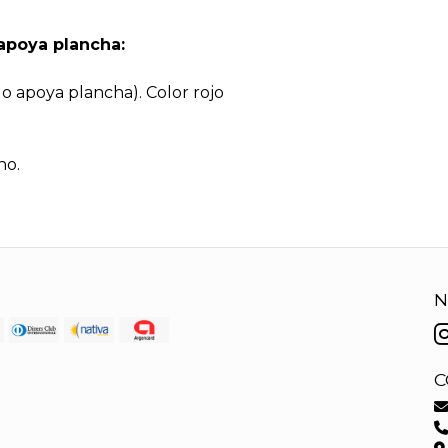
apoya plancha:
o apoya plancha). Color rojo
ho.
N
C