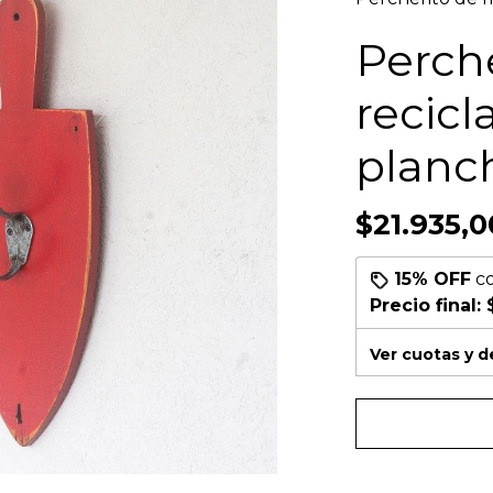
Perch
recicl
planc
$21.935,0
15% OFF
c
Precio final:
Ver cuotas y 