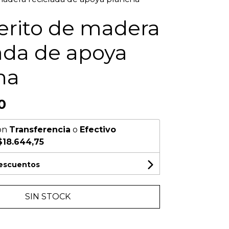
erito de madera
ada de apoya
ha
0
on
Transferencia
o
Efectivo
$18.644,75
descuentos
SIN STOCK