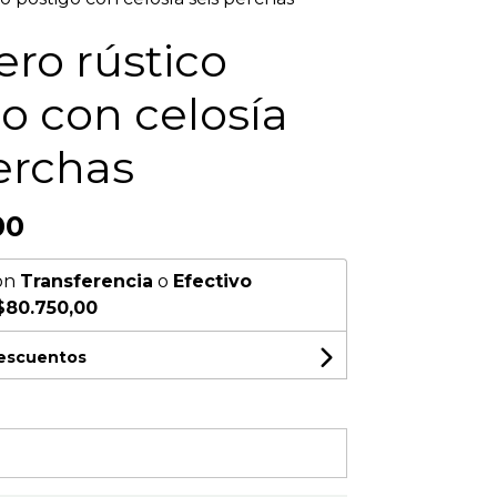
ro rústico
o con celosía
erchas
00
on
Transferencia
o
Efectivo
$80.750,00
descuentos