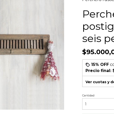
Perche
postig
seis p
$95.000,
15% OFF
c
Precio final:
Ver cuotas y 
Cantidad