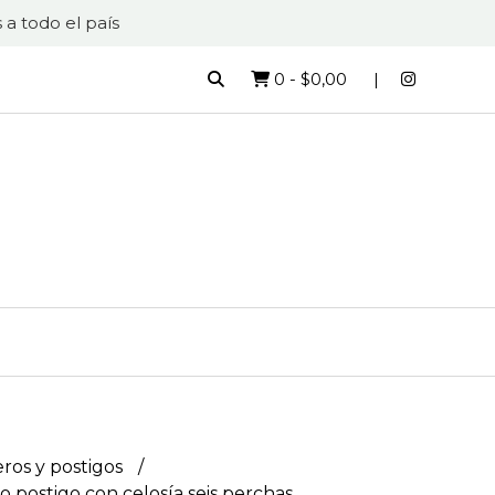
 a todo el país
0
-
$0,00
ros y postigos
o postigo con celosía seis perchas