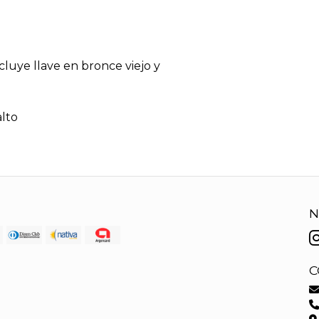
ncluye llave en bronce viejo y
alto
N
C