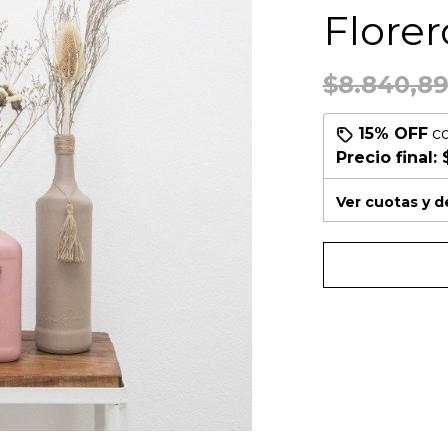
Flore
$8.840,8
15% OFF
c
Precio final:
Ver cuotas y 