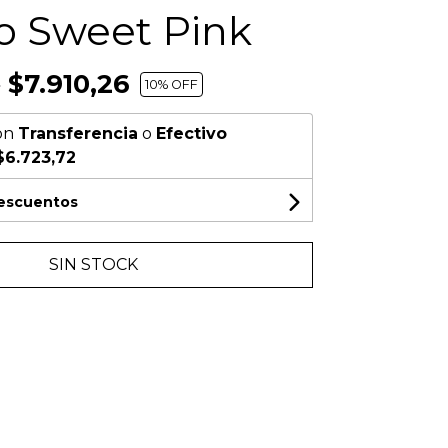
ro Sweet Pink
$7.910,26
9
10
% OFF
on
Transferencia
o
Efectivo
$6.723,72
descuentos
SIN STOCK