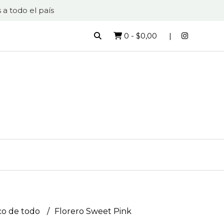
 a todo el país
0
-
$0,00
co de todo
Florero Sweet Pink