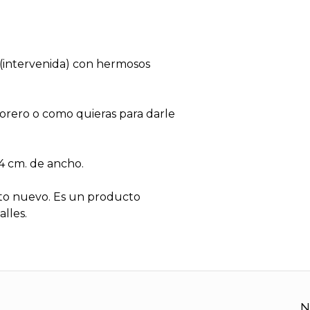
a (intervenida) con hermosos
florero o como quieras para darle
14 cm. de ancho.
to nuevo. Es un producto
lles.
N