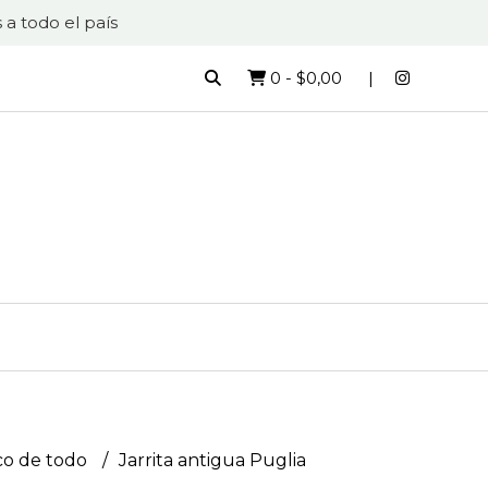
 a todo el país
0
-
$0,00
co de todo
Jarrita antigua Puglia