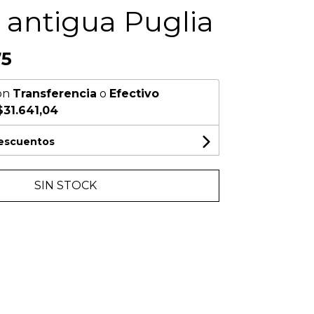
a antigua Puglia
75
on
Transferencia
o
Efectivo
$31.641,04
descuentos
SIN STOCK